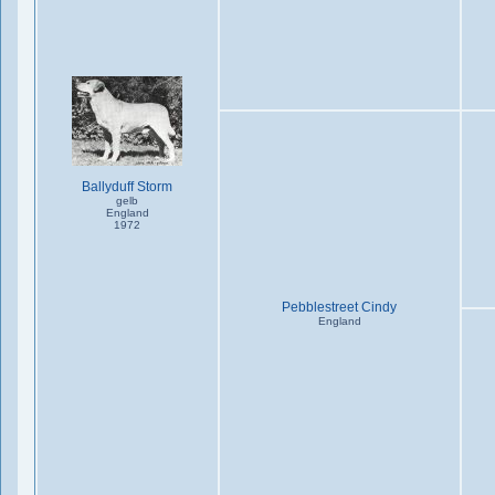
Ballyduff Storm
gelb
England
1972
Pebblestreet Cindy
England