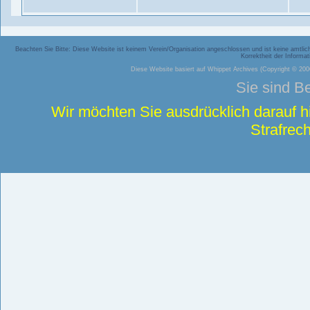
Beachten Sie Bitte: Diese Website ist keinem Verein/Organisation angeschlossen und ist keine amtliche
Korrektheit der Inform
Diese Website basiert auf
Whippet Archives
(Copyright © 2006
Sie sind B
Wir möchten Sie ausdrücklich darauf 
Strafrech