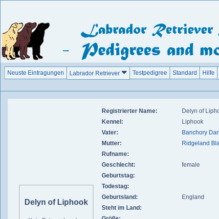
Neuste Eintragungen
Testpedigree
Standard
Hilfe
Labrador Retriever
Registrierter Name:
Delyn of Liph
Kennel:
Liphook
Vater:
Banchory Dan
Mutter:
Ridgeland Bl
Rufname:
Geschlecht:
female
Geburtstag:
Todestag:
Geburtsland:
England
Delyn of Liphook
Steht im Land:
Größe: