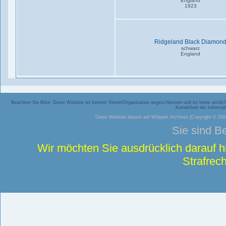
England
1923
Ridgeland Black Diamon
schwarz
England
Beachten Sie Bitte: Diese Website ist keinem Verein/Organisation angeschlossen und ist keine amtliche
Korrektheit der Inform
Diese Website basiert auf
Whippet Archives
(Copyright © 2006
Sie sind B
Wir möchten Sie ausdrücklich darauf 
Strafrech