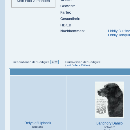
Kein Foto vorhanden
Gewicht:
Farbe:
Gesundheit:
HD/ED:
Nachkommen:
Liddly Bullfin
Liddly Jonquil
Generationen der Pedigree
Druckversion der Pedigree
(
mit
/
ohne Bilder
)
Delyn of Liphook
Banchory Danilo
England
schwarz