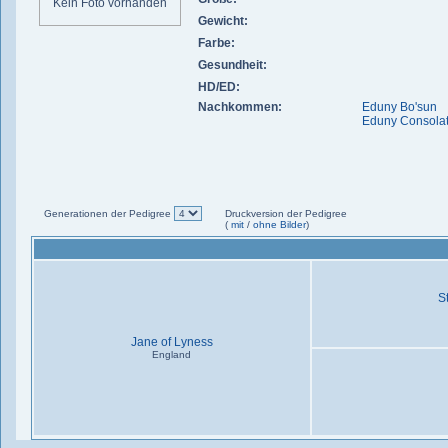
Kein Foto vorhanden
Gewicht:
Farbe:
Gesundheit:
HD/ED:
Nachkommen:
Eduny Bo'sun
Eduny Consolat
Generationen der Pedigree
Druckversion der Pedigree
(
mit
/
ohne Bilder
)
S
Jane of Lyness
England