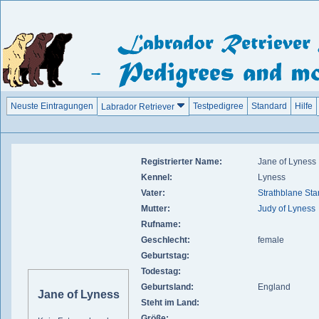
Neuste Eintragungen
Testpedigree
Standard
Hilfe
Labrador Retriever
Registrierter Name:
Jane of Lyness
Kennel:
Lyness
Vater:
Strathblane Sta
Mutter:
Judy of Lyness
Rufname:
Geschlecht:
female
Geburtstag:
Todestag:
Geburtsland:
England
Jane of Lyness
Steht im Land:
Größe: