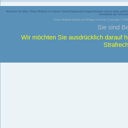
Beachten Sie Bitte: Diese Website ist keinem Verein/Organisation angeschlossen und ist keine amtliche
Korrektheit der Inform
Diese Website basiert auf
Whippet Archives
(Copyright © 2006
Sie sind B
Wir möchten Sie ausdrücklich darauf 
Strafrech