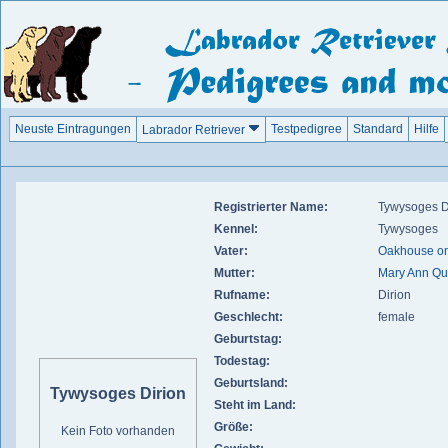
Neuste Eintragungen
Testpedigree
Standard
Hilfe
Labrador Retriever
Registrierter Name:
Tywysoges D
Kennel:
Tywysoges
Vater:
Oakhouse on 
Mutter:
Mary Ann Q
Rufname:
Dirion
Geschlecht:
female
Geburtstag:
Todestag:
Geburtsland:
Tywysoges Dirion
Steht im Land:
Größe:
Kein Foto vorhanden