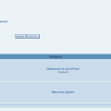
gwood
Pedigree
Oakhouse on out of Four
England
Mary Ann Queen