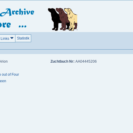
Statistik
Links
irion
Zuchtbuch Nr:
AA04445206
out of Four
ueen