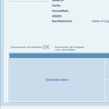
Gewicht:
Farbe:
Gesundheit:
HD/ED:
Nachkommen:
Sabre of Lo
Generationen der Pedigree
Druckversion der Pedigree
(
mit
/
ohne Bilder
)
Tywysoges Dirion