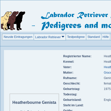
Neuste Eintragungen
Testpedigree
Standard
Hilfe
Labrador Retriever
Registrierter Name:
Heat
Kennel:
Heat
Vater:
Heat
Mutter:
Grac
Rufname:
Geni
Geschlecht:
fema
Geburtstag:
1975
Todestag:
Geburtsland:
Engl
Heatherbourne Genista
Steht im Land:
Größe: