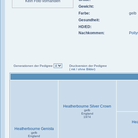
Kein Foto vorhanden
Gewicht:
Farbe:
gelb
Gesundheit:
HD/ED:
Nachkommen:
Polly
Generationen der Pedigree
Druckversion der Pedigree
(
mit
/
ohne Bilder
)
Heatherbourne Silver Crown
gelb
England
1974
Hea
Heatherbourne Genista
gelb
England