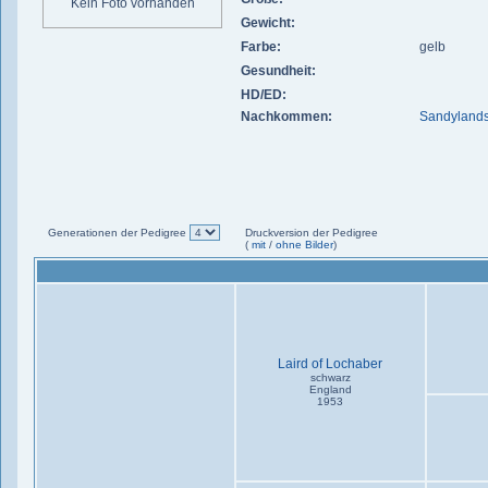
Kein Foto vorhanden
Gewicht:
Farbe:
gelb
Gesundheit:
HD/ED:
Nachkommen:
Sandylands
Generationen der Pedigree
Druckversion der Pedigree
(
mit
/
ohne Bilder
)
Laird of Lochaber
schwarz
England
1953