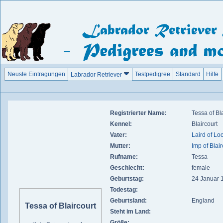
Neuste Eintragungen
Testpedigree
Standard
Hilfe
Labrador Retriever
Registrierter Name:
Tessa of Bl
Kennel:
Blaircourt
Vater:
Laird of Lo
Mutter:
Imp of Blair
Rufname:
Tessa
Geschlecht:
female
Geburtstag:
24 Januar 
Todestag:
Geburtsland:
England
Tessa of Blaircourt
Steht im Land:
Größe: