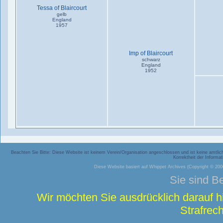
Tessa of Blaircourt
gelb
England
1957
Imp of Blaircourt
schwarz
England
1952
Beachten Sie Bitte: Diese Website ist keinem Verein/Organisation angeschlossen und ist keine amtliche
Korrektheit der Inform
Diese Website basiert auf
Whippet Archives
(Copyright © 2006
Sie sind B
Wir möchten Sie ausdrücklich darauf 
Strafrech