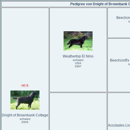
Pedigree von
Dnight of Brownbank 
Beechcro
s
Weathertop El Nino
schwarz
Beechcroft'
USA
s
1997
HD B
Dnight of Brownbank Cottage
schwarz
2004
Accolades Li