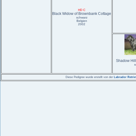
HD C
Black Widow of Brownbank Cottage
schwarz
Belgien
2002
Shadow Hill
s
Diese Pedigree wurde erstellt von der
Labrador Retri